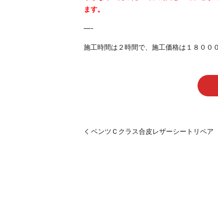
ます。
—-
施工時間は２時間で、施工価格は１８０００
ベンツＣクラス合皮レザーシートリペア